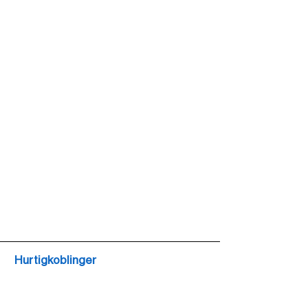
Hurtigkoblinger
Hjem
Fastutvikling